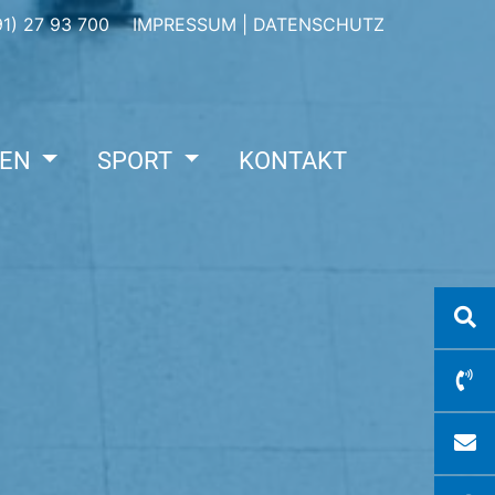
1) 27 93 700
IMPRESSUM
|
DATENSCHUTZ
IEN
SPORT
KONTAKT