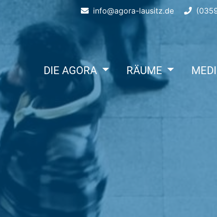
info@agora-lausitz.de
(0359
DIE AGORA
RÄUME
MED