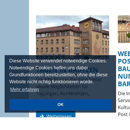
WEB
POS
Diese Website verwendet notwendige Cookies.
BA
TAGEN IN BAUTZEN
Notwendige Cookies helfen uns dabei
NU
Grundfunktionen bereitzustellen, ohne die diese
Die Alte Post in Bautzen bietet
BAR
Website nicht richtig funktionieren würde.
ideale Möglichkeiten für
Mehr erfahren
Die I
Tagungen, Konferenzen,
Servi
Seminare und Feiern.
OK
Kultu
Post 
Weiterlesen
nun b
gesta