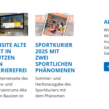
A
Wi
Al
ma
SITE ALTE
SPORTKURIER
Ge
T IN
2025 MIT
Ge
UTZEN
ZWEI
N
SPORTLICHEN
RIEREFREI
PHÄNOMENEN
nternetseite des
Sommer- und
ce- und
Herbstausgabe des
rzentrums Alte
SportKuriers mit
in Bautzen ist
dem Phänomen
arrierefrei
"Einsamkeit" und
ltet…
"Wartelisten in