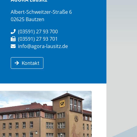
Albert-Schweitzer-Straße 6
02625 Bautzen
(03591) 27 93 700
(03591) 27 93 701
info@agora-lausitz.de
Kontakt