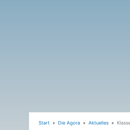
Start
»
Die Agora
»
Aktuelles
»
Klass