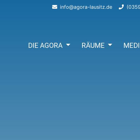
info@agora-lausitz.de
(0359
DIE AGORA
RÄUME
MED